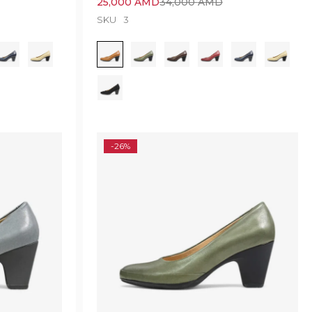
25,000
AMD
34,000
AMD
SKU
3
-26%