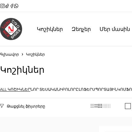
Կոշիկներ
Զեղչեր
Մեր մասին
Գլխավոր
Կոշիկներ
Կոշիկներ
ALL ԿՈՇԻԿՆԵՐ
ՆՈՐ ՏԵՍԱԿԱՆԻ
ԲՈԼՈՐԸ
ԼՈՖԵՐ
ՍՊՈՐՏԱՅԻՆ
ԿՈՄՖՈ
Selected filters