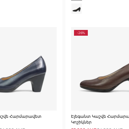
-26%
աշվե Հարմարավետ
Էլեգանտ Կաշվե Հարմար
Կոշիկներ