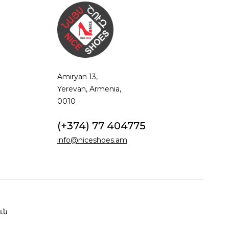
Amiryan 13,
Yerevan, Armenia,
0010
(+374) 77 404775
info@niceshoes.am
ւն