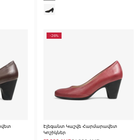
-26%
ավետ
Էլեգանտ Կաշվե Հարմարավետ
Կոշիկներ