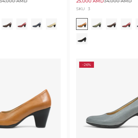
34,000
AMD
25,000
AMD
34,000
AMD
SKU
3
-26%