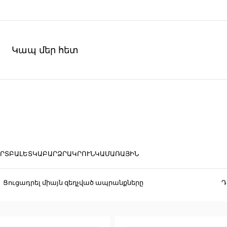
Կապ մեր հետ
ՐՏ
ԲԱԼԵՏԿԱ
ԲԱՐՁՐԱԿՐՈՒՆԿ
ԱՄԱՌԱՅԻՆ
Ցուցադրել միայն զեղչված ապրանքները
Դ