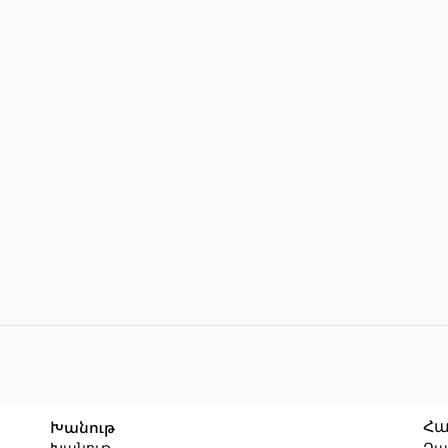
Խանութ
Հա