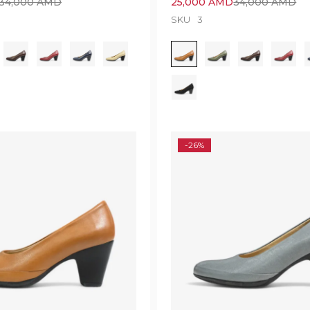
34,000
AMD
25,000
AMD
34,000
AMD
SKU
3
-26%