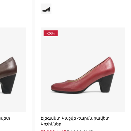
-26%
ավետ
Էլեգանտ Կաշվե Հարմարավետ
Կոշիկներ