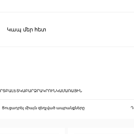
Կապ մեր հետ
ՐՏ
ԲԱԼԵՏԿԱ
ԲԱՐՁՐԱԿՐՈՒՆԿ
ԱՄԱՌԱՅԻՆ
Ցուցադրել միայն զեղչված ապրանքները
Դ