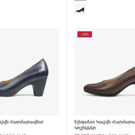
-26%
աշվե Հարմարավետ
Էլեգանտ Կաշվե Հարմար
Կոշիկներ