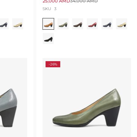
25,000
AMD
34,000
AMD
SKU
3
-26%