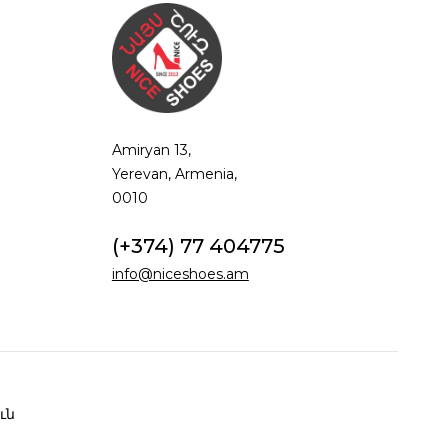
Amiryan 13,
Yerevan, Armenia,
0010
(+374) 77 404775
info@niceshoes.am
ւն