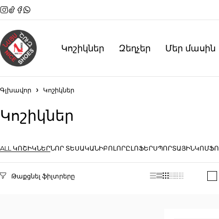
Կոշիկներ
Զեղչեր
Մեր մասին
Գլխավոր
Կոշիկներ
Կոշիկներ
ALL ԿՈՇԻԿՆԵՐ
ՆՈՐ ՏԵՍԱԿԱՆԻ
ԲՈԼՈՐԸ
ԼՈՖԵՐ
ՍՊՈՐՏԱՅԻՆ
ԿՈՄՖՈ
Selected filters