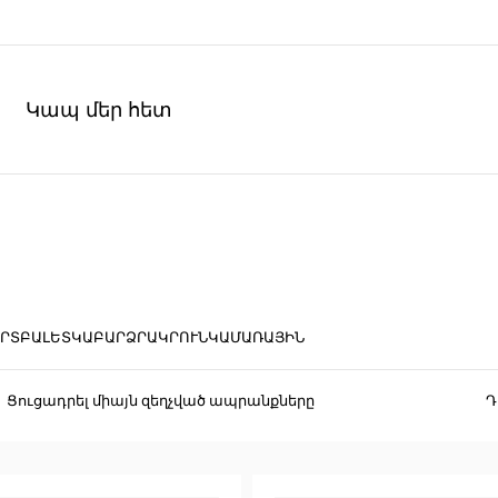
Կապ մեր հետ
ՐՏ
ԲԱԼԵՏԿԱ
ԲԱՐՁՐԱԿՐՈՒՆԿ
ԱՄԱՌԱՅԻՆ
Ցուցադրել միայն զեղչված ապրանքները
Դ