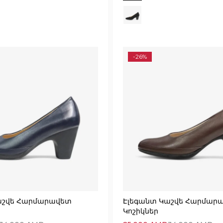
-26%
աշվե Հարմարավետ
Էլեգանտ Կաշվե Հարմար
Կոշիկներ