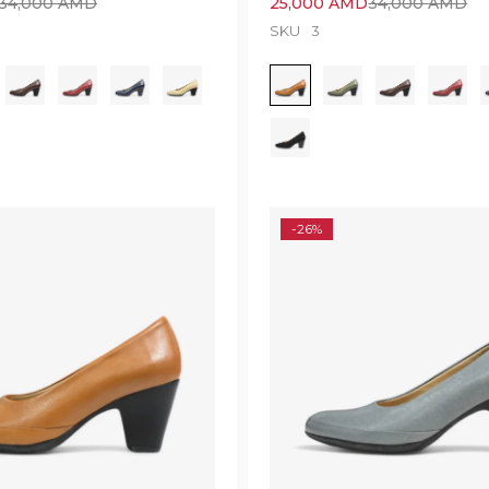
34,000
AMD
25,000
AMD
34,000
AMD
SKU
3
-26%