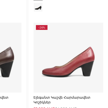
-26%
ավետ
Էլեգանտ Կաշվե Հարմարավետ
Կոշիկներ