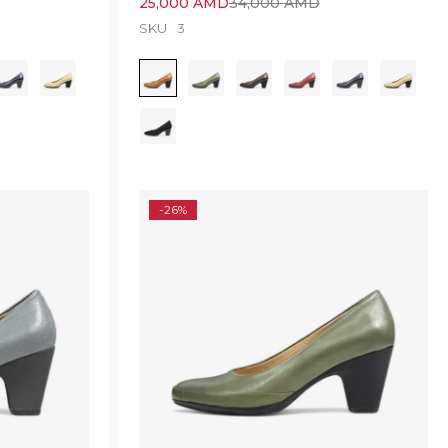
25,000
AMD
34,000
AMD
SKU
3
-26%