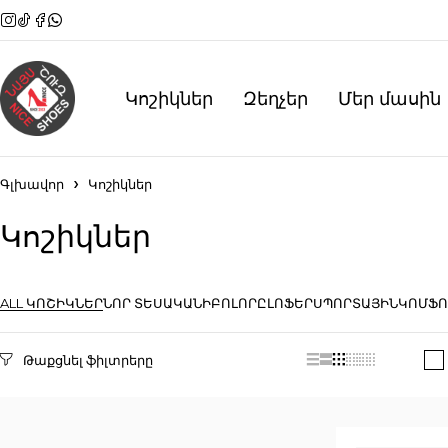
Կոշիկներ
Զեղչեր
Մեր մասին
Գլխավոր
Կոշիկներ
Կոշիկներ
ALL ԿՈՇԻԿՆԵՐ
ՆՈՐ ՏԵՍԱԿԱՆԻ
ԲՈԼՈՐԸ
ԼՈՖԵՐ
ՍՊՈՐՏԱՅԻՆ
ԿՈՄՖՈ
Selected filters