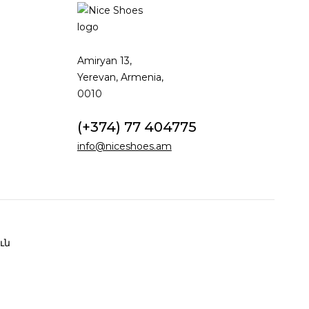
Amiryan 13,
Yerevan, Armenia,
0010
(+374) 77 404775
info@niceshoes.am
ւն