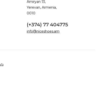
Amiryan 13,
Yerevan, Armenia,
0010
(+374) 77 404775
info@niceshoes.am
ւն