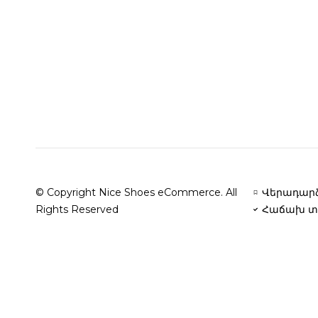
© Copyright Nice Shoes eCommerce. All
Վերադարձ
Rights Reserved
Հաճախ տ
Բարի գալուստ Nice Shoes
| 2013-ից ապահովում ենք կանան
կաշվից և օրթոպեդիկ սուպինատորներով կոշիկներով՝ յուրաք