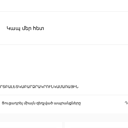
Կապ մեր հետ
ՐՏ
ԲԱԼԵՏԿԱ
ԲԱՐՁՐԱԿՐՈՒՆԿ
ԱՄԱՌԱՅԻՆ
Ցուցադրել միայն զեղչված ապրանքները
Դ