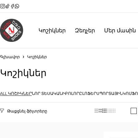
Կոշիկներ
Զեղչեր
Մեր մասին
Գլխավոր
Կոշիկներ
Կոշիկներ
ALL ԿՈՇԻԿՆԵՐ
ՆՈՐ ՏԵՍԱԿԱՆԻ
ԲՈԼՈՐԸ
ԼՈՖԵՐ
ՍՊՈՐՏԱՅԻՆ
ԿՈՄՖՈ
Selected filters