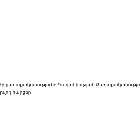
ի քաղաքականություն
Գաղտնիության Քաղաքականությո
րվող հարցեր
ց հարմարավետությունն ու ոճը՝ բնական
անչյուր քայլը դարձնելով կատարյալ: