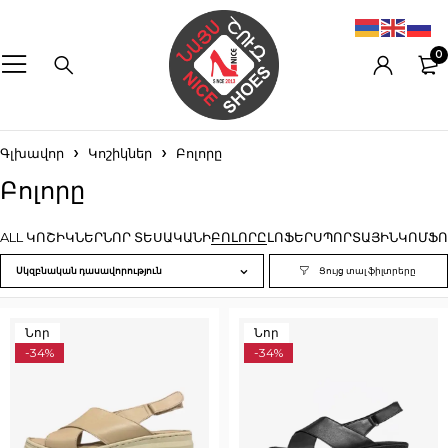
0
Գլխավոր
Կոշիկներ
Բոլորը
Բոլորը
ALL ԿՈՇԻԿՆԵՐ
ՆՈՐ ՏԵՍԱԿԱՆԻ
ԲՈԼՈՐԸ
ԼՈՖԵՐ
ՍՊՈՐՏԱՅԻՆ
ԿՈՄՖՈ
Սկզբնական դասավորություն
Նոր
Նոր
-34%
-34%