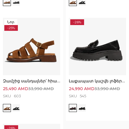
Նոր
-26%
-25%
Զամշից սանդալներ՝ հիանալի ընտրություն
Լաքապատ կաշվե լոֆերներ՝ Կատարյալ Ստիլային
25,490
AMD
33,990
AMD
24,990
AMD
33,990
AMD
SKU
603
SKU
545
-26%