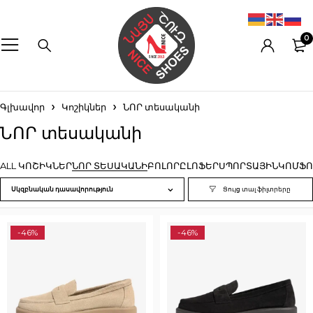
0
Գլխավոր
Կոշիկներ
ՆՈՐ տեսականի
ՆՈՐ տեսականի
ALL ԿՈՇԻԿՆԵՐ
ՆՈՐ ՏԵՍԱԿԱՆԻ
ԲՈԼՈՐԸ
ԼՈՖԵՐ
ՍՊՈՐՏԱՅԻՆ
ԿՈՄՖՈ
Սկզբնական դասավորություն
-46%
-46%