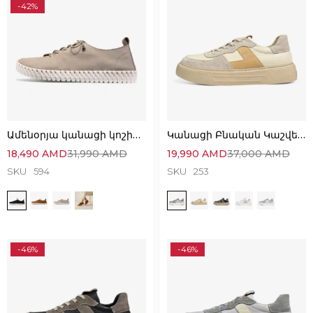
-42%
Ամենօրյա կանացի կոշիկներ՝ հիանալի ընտրություն
Կանացի Բնական Կաշվե և Զամշից Սպորտային Կոշիկներ
18,490
AMD
31,990
AMD
19,990
AMD
37,000
AMD
SKU
594
SKU
253
-46%
-46%