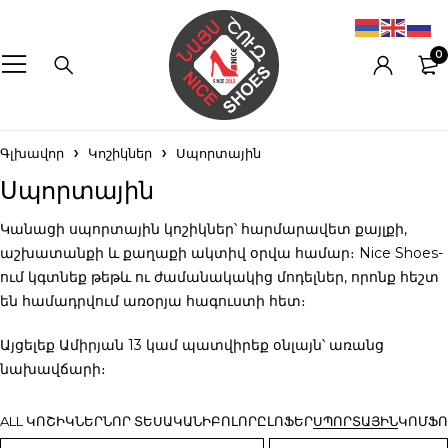
0
Գլխավոր
Կոշիկներ
Սպորտային
Սպորտային
Կանացի սպորտային կոշիկներ՝ հարմարավետ քայլքի,
աշխատանքի և քաղաքի ակտիվ օրվա համար։ Nice Shoes-
ում կգտնեք թեթև ու ժամանակակից մոդելներ, որոնք հեշտ
են համադրվում առօրյա հագուստի հետ։
Այցելեք Ամիրյան 13 կամ պատվիրեք օնլայն՝ առանց
նախավճարի։
ALL ԿՈՇԻԿՆԵՐ
ՆՈՐ ՏԵՍԱԿԱՆԻ
ԲՈԼՈՐԸ
ԼՈՖԵՐ
ՍՊՈՐՏԱՅԻՆ
ԿՈՄՖՈ