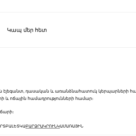
Կապ մեր հետ
ն էլեգանտ, դասական և առանձնահատուկ կերպարների համար
ի և ոճային համադրությունների համար։
վճարի։
ՐՏ
ԲԱԼԵՏԿԱ
ԲԱՐՁՐԱԿՐՈՒՆԿ
ԱՄԱՌԱՅԻՆ