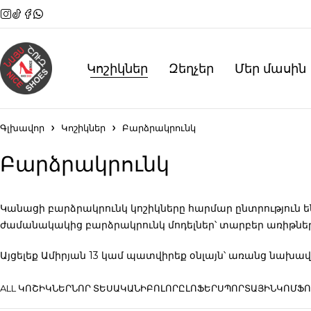
Կոշիկներ
Զեղչեր
Մեր մասին
Գլխավոր
Կոշիկներ
Բարձրակրունկ
Բարձրակրունկ
Կանացի բարձրակրունկ կոշիկները հարմար ընտրություն ե
ժամանակակից բարձրակրունկ մոդելներ՝ տարբեր առիթներ
Այցելեք Ամիրյան 13 կամ պատվիրեք օնլայն՝ առանց նախա
ALL ԿՈՇԻԿՆԵՐ
ՆՈՐ ՏԵՍԱԿԱՆԻ
ԲՈԼՈՐԸ
ԼՈՖԵՐ
ՍՊՈՐՏԱՅԻՆ
ԿՈՄՖՈ