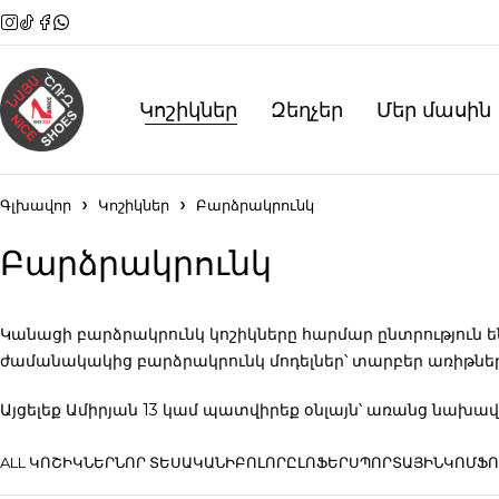
Կոշիկներ
Զեղչեր
Մեր մասին
Գլխավոր
Կոշիկներ
Բարձրակրունկ
Բարձրակրունկ
Կանացի բարձրակրունկ կոշիկները հարմար ընտրություն ե
ժամանակակից բարձրակրունկ մոդելներ՝ տարբեր առիթներ
Այցելեք Ամիրյան 13 կամ պատվիրեք օնլայն՝ առանց նախա
ALL ԿՈՇԻԿՆԵՐ
ՆՈՐ ՏԵՍԱԿԱՆԻ
ԲՈԼՈՐԸ
ԼՈՖԵՐ
ՍՊՈՐՏԱՅԻՆ
ԿՈՄՖՈ