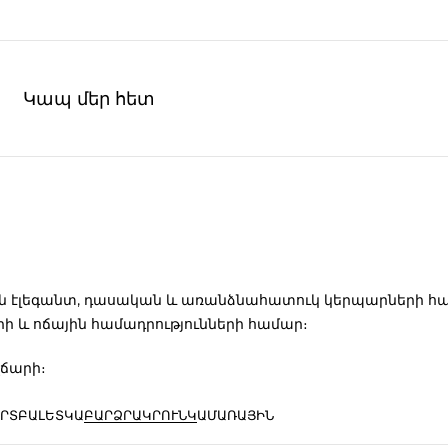
Կապ մեր հետ
ն էլեգանտ, դասական և առանձնահատուկ կերպարների համար
ի և ոճային համադրությունների համար։
վճարի։
ՐՏ
ԲԱԼԵՏԿԱ
ԲԱՐՁՐԱԿՐՈՒՆԿ
ԱՄԱՌԱՅԻՆ