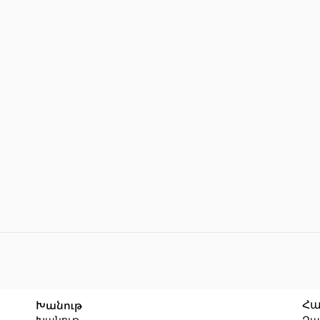
Խանութ
Հա