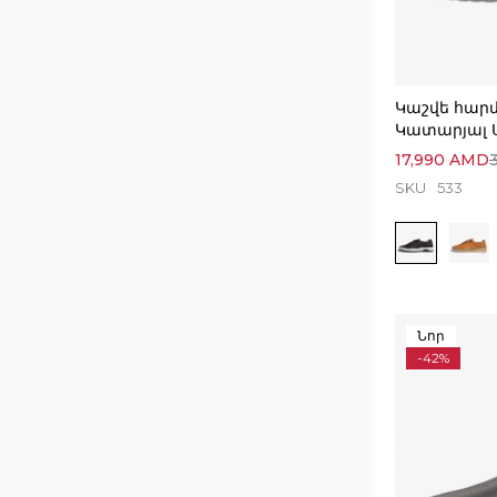
Կաշվե հար
Կատարյալ 
17,990
AMD
SKU
533
Նոր
-42%