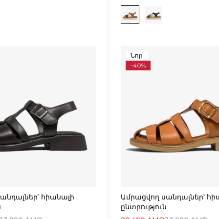
Նոր
-40%
անդալներ՝ հիանալի
Ամրացվող սանդալներ՝ հի
ն
ընտրություն