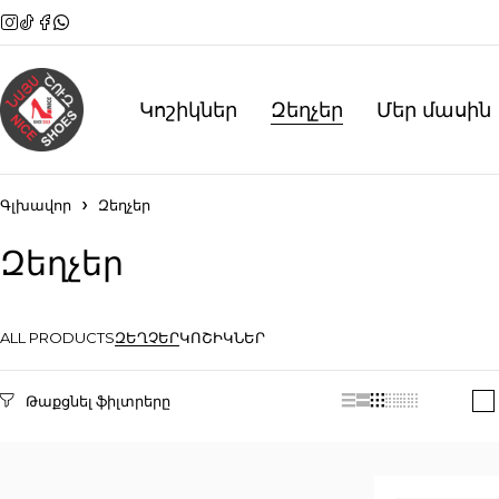
Կոշիկներ
Զեղչեր
Մեր մասին
Գլխավոր
Զեղչեր
Զեղչեր
ALL PRODUCTS
ԶԵՂՉԵՐ
ԿՈՇԻԿՆԵՐ
Selected filters