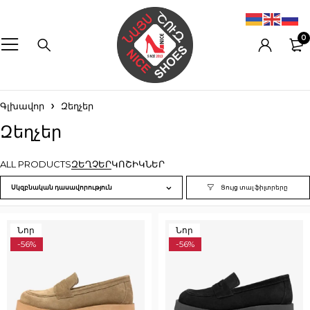
0
Գլխավոր
Զեղչեր
Զեղչեր
ALL PRODUCTS
ԶԵՂՉԵՐ
ԿՈՇԻԿՆԵՐ
Սկզբնական դասավորություն
Նոր
Նոր
-56%
-56%