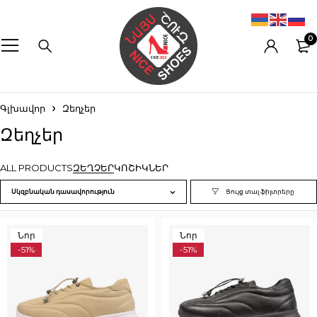
0
Գլխավոր
Զեղչեր
Զեղչեր
ALL PRODUCTS
ԶԵՂՉԵՐ
ԿՈՇԻԿՆԵՐ
Սկզբնական դասավորություն
Նոր
Նոր
-51%
-51%