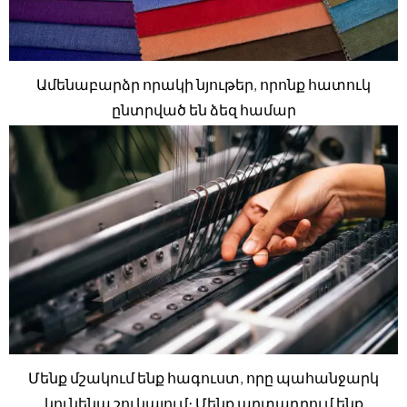
Ամենաբարձր որակի նյութեր, որոնք հատուկ
ընտրված են ձեզ համար
Մենք մշակում ենք հագուստ, որը պահանջարկ
կունենա շուկայում։ Մենք արտադրում ենք