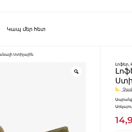
Կապ մեր հետ
իանալի Ստիլային
Լոֆեր
,
Լոֆ
Ստի
Չափ
Ապրանք
Առկայու
14,