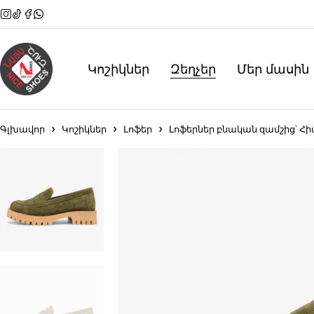
Կոշիկներ
Զեղչեր
Մեր մասին
Գլխավոր
Կոշիկներ
Լոֆեր
Լոֆերներ բնական զամշից՝ Հ