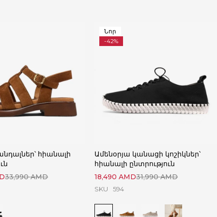
Նոր
-42%
անդալներ՝ հիանալի
Ամենօրյա կանացի կոշիկներ՝
ւն
հիանալի ընտրություն
D
33,990
AMD
18,490
AMD
31,990
AMD
SKU
594