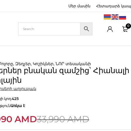
Մեր մասին
Հետադարձ կապ
0
Բոլորը
,
Զեղչեր
,
Կոշիկներ
,
ՆՈՐ տեսականի
երներ բնական զամշից՝ Հիանալի
լային
սերի աղյուսյակ
ի կոդ
425
թյուն
Առկա է
990
AMD
33,990
AMD