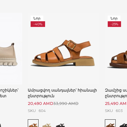
Նոր
Նոր
-40%
-25%
ոշիկներ՝
Ամրացվող սանդալներ՝ հիանալի
Զամշից ս
վետ
ընտրություն
ընտրությո
20,490
AMD
33,990
AMD
25,490
AM
SKU
604
SKU
603