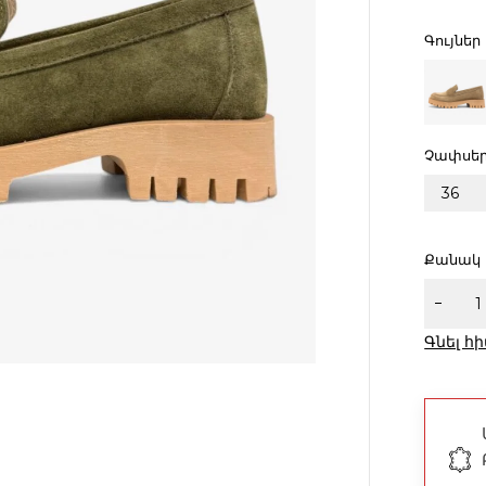
Գույներ
Չափսե
36
Քանակ
Գնել հ