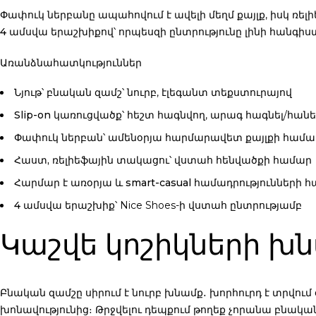
Փափուկ ներբանը ապահովում է ավելի մեղմ քայլք, իսկ ռել
4 ամսվա երաշխիքով
՝ որպեսզի ընտրությունը լինի հանգի
Առանձնահատկություններ
Նյութ՝ բնական զամշ
՝ նուրբ, էլեգանտ տեքստուրայով
Slip-on կառուցվածք
՝ հեշտ հագնվող, արագ հագնել/հանե
Փափուկ ներբան
՝ ամենօրյա հարմարավետ քայլքի համա
Հաստ, ռելիեֆային տակացու
՝ վստահ հենվածքի համար
Հարմար է առօրյա և smart-casual համադրությունների 
4 ամսվա երաշխիք
՝ Nice Shoes-ի վստահ ընտրությամբ
Կաշվե կոշիկների խ
Բնական զամշը սիրում է նուրբ խնամք․ խորհուրդ է տրվո
խոնավությունից։ Թրջվելու դեպքում թողեք չորանա բնական