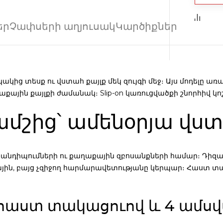
եր
Չափսերի աղյուսակ
Կարծիքներ
կակից տեսք ու վստահ քայլք մեկ զույգի մեջ։ Այս մոդելը 
աքային քայլքի ժամանակ։ Slip-on կառուցվածքի շնորհիվ կ
ամշից՝ ամենօրյա վս
նդիպումների ու քաղաքային զբոսանքների համար։ Դիզայնը
ային, բայց չզիջող հարմարավետությանը կերպար։ Հաստ տա
 հաստ տակացուով և 4 ամս