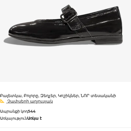
Բալետկա
,
Բոլորը
,
Զեղչեր
,
Կոշիկներ
,
ՆՈՐ տեսականի
Չափսերի աղյուսյակ
Ապրանքի կոդ
544
Առկայություն
Առկա է