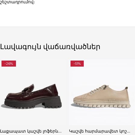
շեշտադրումով։
Լավագույն վաճառվածներ
-26%
-51%
Լաքապատ կաշվե լոֆերներ՝ Կատարյալ Ստիլային
Կաշվե հարմարավետ կոշիկներ՝ Կատարյալ Հարմարավետ