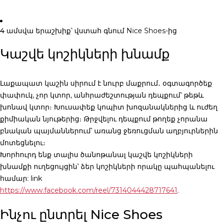
4 ամսվա երաշխիք
՝ վստահ գնում Nice Shoes-ից
Կաշվե կոշիկների խնամք
Լաքապատ կաշին սիրում է նուրբ մաքրում․ օգտագործեք
փափուկ, չոր կտոր, անհրաժեշտության դեպքում՝ թեթև
խոնավ կտոր։ Խուսափեք կոպիտ խոզանակներից և ուժեղ
քիմիական նյութերից։ Թրջվելու դեպքում թողեք չորանա
բնական պայմաններում՝ առանց ջեռուցման աղբյուրներին
մոտեցնելու։
Խորհուրդ ենք տալիս ծանոթանալ կաշվե կոշիկների
խնամքի ուղեցույցին՝ ձեր կոշիկների որակը պահպանելու
համար: link
https://www.facebook.com/reel/7314044428717641
.
Ինչու ընտրել Nice Shoes