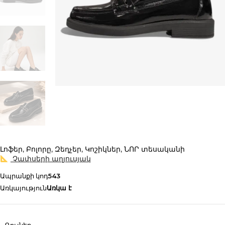
Լոֆեր
,
Բոլորը
,
Զեղչեր
,
Կոշիկներ
,
ՆՈՐ տեսականի
Չափսերի աղյուսյակ
Ապրանքի կոդ
543
Առկայություն
Առկա է