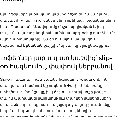
Այս
լոֆերները լաքապատ կաշվից
հեշտ են համադրվում
տաբատի, ջինսի, midi զգեստների ու կիսաշրջազգեստների
հետ։ Դասական ձևավորումը միշտ արդիական է, իսկ
փայլուն ավարտը նույնիսկ ամենապարզ look-ը դարձնում է
ավելի արտահայտիչ։ Ցածր ու կայուն տակացուն
նպաստում է բնական քայլքին՝ երկար կրելու ընթացքում։
Լոֆերներ լաքապատ կաշվից՝ slip-
on հագնումով, փափուկ ներբանով
Slip-on հագնումը հատկապես հարմար է շտապ օրերին՝
պարզապես հագնում եք ու գնում։ Փափուկ ներբանը
ստեղծում է մեղմ քայլք, իսկ ճիշտ կառուցվածքը թույլ է
տալիս պահպանել կայունություն տարբեր մակերեսների
վրա։ Եթե սիրում եք նաև հավելյալ աջակցություն, մոդելը
հարմար է օրթոպեդիկ սուպինատորով ներդիր