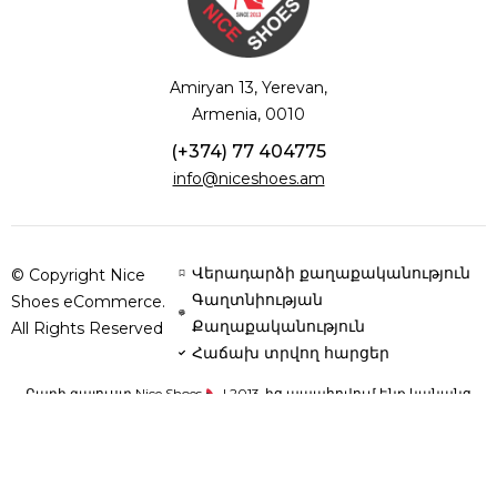
Amiryan 13, Yerevan,
Armenia, 0010
(+374) 77 404775
info@niceshoes.am
Վերադարձի քաղաքականություն
© Copyright Nice
Գաղտնիության
Shoes eCommerce.
Քաղաքականություն
All Rights Reserved
Հաճախ տրվող հարցեր
Բարի գալուստ Nice Shoes
| 2013-ից ապահովում ենք կանանց
հարմարավետությունն ու ոճը՝ բնական կաշվից և օրթոպեդիկ
սուպինատորներով կոշիկներով՝ յուրաքանչյուր քայլը դարձնելով
կատարյալ: