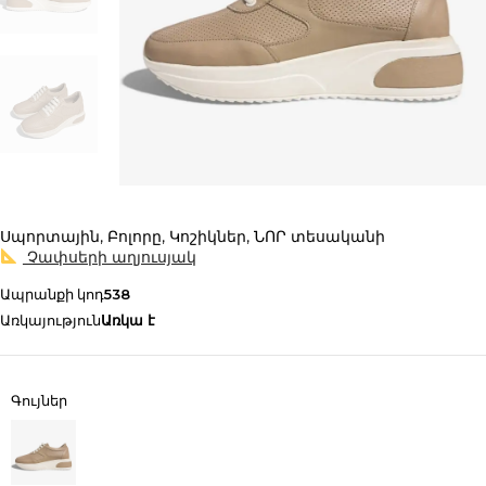
Սպորտային
,
Բոլորը
,
Կոշիկներ
,
ՆՈՐ տեսականի
Չափսերի աղյուսյակ
Ապրանքի կոդ
538
Առկայություն
Առկա է
Գույներ