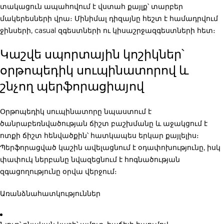
տակացուն ապահովում է վստահ քայլք՝ տարբեր
մակերեսների վրա։ Մինիմալ դիզայնը հեշտ է համադրվում
ջինսերի, casual զգեստների ու կիսաշրջազգեստների հետ։
Կաշվե սպորտային կոշիկներ՝
օրթոպեդիկ սուպինատորով և
շնչող պերֆորացիայով
Օրթոպեդիկ սուպինատորը նպաստում է
ծանրաբեռնվածության ճիշտ բաշխմանը և աջակցում է
ոտքի ճիշտ հենվածքին՝ հատկապես երկար քայլելիս։
Պերֆորացված կաշին ավելացնում է օդափոխությունը, իսկ
փափուկ ներբանը նվազեցնում է հոգնածության
զգացողությունը օրվա վերջում։
Առանձնահատկություններ