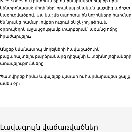
Nice Shoes-ում ընտրում եք հարմարավետ քայլքի վրա
կենտրոնացած մոդելներ՝ որակյալ բնական կաշվից և ճիշտ
կառուցվածքով։ Այս
կաշվե սպորտային կոշիկները
հարմար
են նրանց համար, ովքեր ուզում են շնչող, թեթև և
օրթոպեդիկ աջակցությամբ տարբերակ՝ առանց ոճից
հրաժարվելու։
Անցեք նմանատիպ մոդելների հավաքածուին՝
բացահայտելու բարձրակարգ դիզայնի և տեխնոլոգիաների
առավելությունները:
Պատվիրեք հիմա
և վայելեք վստահ ու հարմարավետ քայլք
ամեն օր։
Լավագույն վաճառվածներ