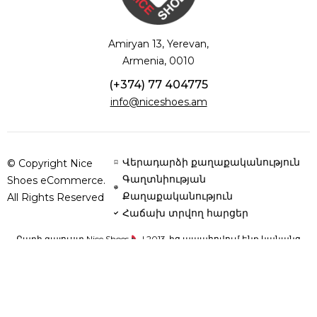
Amiryan 13, Yerevan,
Armenia, 0010
(+374) 77 404775
info@niceshoes.am
Վերադարձի քաղաքականություն
© Copyright Nice
Գաղտնիության
Shoes eCommerce.
Քաղաքականություն
All Rights Reserved
Հաճախ տրվող հարցեր
Բարի գալուստ Nice Shoes
| 2013-ից ապահովում ենք կանանց
հարմարավետությունն ու ոճը՝ բնական կաշվից և օրթոպեդիկ
սուպինատորներով կոշիկներով՝ յուրաքանչյուր քայլը դարձնելով
կատարյալ: