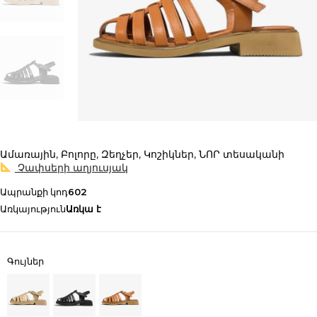
Ամառային
,
Բոլորը
,
Զեղչեր
,
Կոշիկներ
,
ՆՈՐ տեսականի
Չափսերի աղյուսյակ
Ապրանքի կոդ
602
Առկայություն
Առկա է
Գույներ