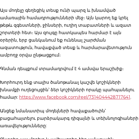
Այս մոդելը գեղեցիկ տեսք ունի պարզ և խնամված
ամառային համադրությունների մեջ։ Այն կարող եք կրել
թեթև զգեստների, ջինսերի, ուղիղ տաբատների և ազատ
շորտերի հետ։ Այս զույգը հատկապես հարմար է այն
օրերին, երբ ցանկանում եք ունենալ շարժման
ազատություն, հավաքված տեսք և հարմարավետություն
ամբողջ օրվա ընթացքում։
Գնման դեպքում տրամադրվում է 4 ամսվա երաշխիք։
Խորհուրդ ենք տալիս ծանոթանալ կաշվե կոշիկների
խնամքի ուղեցույցին՝ ձեր կոշիկների որակը պահպանելու
համար:
https://www.facebook.com/reel/7314044428717641
.
Անցեք նմանատիպ մոդելների հավաքածուին՝
բացահայտելու բարձրակարգ դիզայնի և տեխնոլոգիաների
առավելությունները: