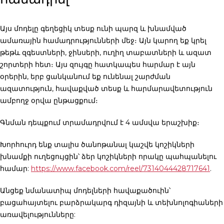
Այս մոդելը գեղեցիկ տեսք ունի պարզ և խնամված
ամառային համադրությունների մեջ։ Այն կարող եք կրել
թեթև զգեստների, ջինսերի, ուղիղ տաբատների և ազատ
շորտերի հետ։ Այս զույգը հատկապես հարմար է այն
օրերին, երբ ցանկանում եք ունենալ շարժման
ազատություն, հավաքված տեսք և հարմարավետություն
ամբողջ օրվա ընթացքում։
Գնման դեպքում տրամադրվում է 4 ամսվա երաշխիք։
Խորհուրդ ենք տալիս ծանոթանալ կաշվե կոշիկների
խնամքի ուղեցույցին՝ ձեր կոշիկների որակը պահպանելու
համար:
https://www.facebook.com/reel/7314044428717641
.
Անցեք նմանատիպ մոդելների հավաքածուին՝
բացահայտելու բարձրակարգ դիզայնի և տեխնոլոգիաների
առավելությունները: