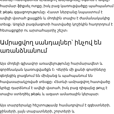
հարմար ֆիքսել ոտքը, իսկ բաց կառուցվածքը պահպանում
է թեթև զգացողությունը։ Հաստ ներբանը նպաստում է
ավելի վստահ քայլքին և մոդելին տալիս է ժամանակակից
տեսք։ Առջևի բազմագոտի հատվածը կոշիկին հաղորդում է
հետաքրքիր ու արտահայտիչ շեշտ։
Ամրացվող սանդալներ՝ ինչով են
առանձնանում
Այս մոդելի գլխավոր առավելությունը հարմարավետ և
գործնական կառուցվածքն է։ Վերին մի քանի գոտիները
գեղեցիկ լրացնում են միմյանց և պահպանում են
հավասարակշռված տեսքը։ Հետևի ամրացվող հատվածը
կրելը դարձնում է ավելի վստահ, իսկ բաց դիզայնը թույլ է
տալիս ստեղծել թեթև և ազատ ամառային կերպար։
Այս տարբերակը հեշտությամբ համադրվում է զգեստների,
ջինսերի, լայն տաբատների, շորտերի և