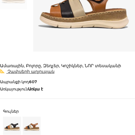
Ամառային
,
Բոլորը
,
Զեղչեր
,
Կոշիկներ
,
ՆՈՐ տեսականի
Չափսերի աղյուսյակ
Ապրանքի կոդ
607
Առկայություն
Առկա է
Գույներ