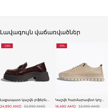
Լավագույն վաճառվածներ
-26%
-51%
Լաքապատ կաշվե լոֆերներ՝ Կատարյալ Ստիլային
Կաշվե հարմարավետ կոշիկներ՝ Կատարյալ Հարմարավետ
24,990
AMD
33,990
AMD
16,490
AMD
33,990
AMD