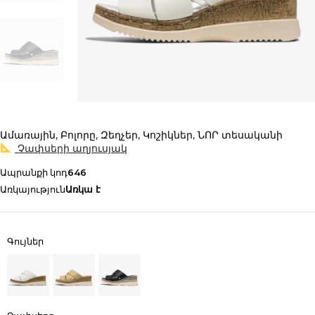
Ամառային
,
Բոլորը
,
Զեղչեր
,
Կոշիկներ
,
ՆՈՐ տեսականի
Չափսերի աղյուսյակ
Ապրանքի կոդ
646
Առկայություն
Առկա է
Գույներ