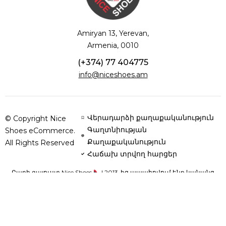
Amiryan 13, Yerevan,
Armenia, 0010
(+374) 77 404775
info@niceshoes.am
Վերադարձի քաղաքականություն
© Copyright Nice
Գաղտնիության
Shoes eCommerce.
Քաղաքականություն
All Rights Reserved
Հաճախ տրվող հարցեր
Բարի գալուստ Nice Shoes
| 2013-ից ապահովում ենք կանանց
հարմարավետությունն ու ոճը՝ բնական կաշվից և օրթոպեդիկ
սուպինատորներով կոշիկներով՝ յուրաքանչյուր քայլը դարձնելով
կատարյալ: