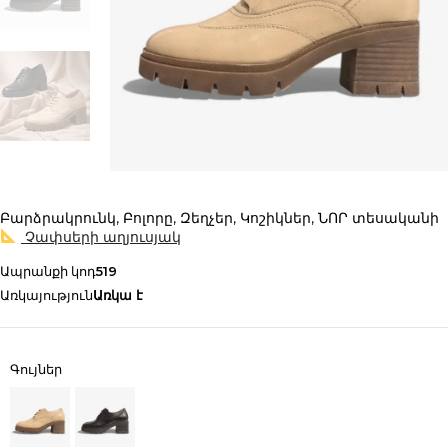
Բարձրակրունկ
,
Բոլորը
,
Զեղչեր
,
Կոշիկներ
,
ՆՈՐ տեսականի
Չափսերի աղյուսյակ
Ապրանքի կոդ
519
Առկայություն
Առկա է
Գույներ