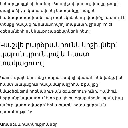
երկար քայլքերի համար։ Կապիչով կառուցվածքը թույլ է
տալիս ճիշտ կարգավորել նստվածքը՝ ոտքին
համապատասխան, իսկ փակ, կոկիկ ուրվագիծը պահում է
տեսքը հավաք ու համադրվող՝ տաբատի, ջինսի, midi
զգեստների ու կիսաշրջազգեստների հետ։
Կաշվե բարձրակրունկ կոշիկներ՝
կայուն կրունկով և հաստ
տակացուով
Կայուն, լայն կրունկը տալիս է ավելի վստահ հենվածք, իսկ
հաստ տակացուն հավասարակշռում է քայլքը՝
նվազեցնելով հոգնածության զգացողությունը։ Փափուկ
ներբանը նպաստում է, որ քայլելիս զգաք մեղմություն, իսկ
ամուր կառուցվածքը՝ երկարատև օգտագործման
վստահություն։
Առանձնահատկություններ